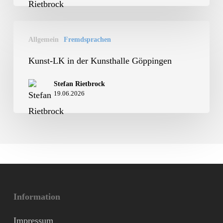
Erasmus+
Kunst-
Allgemein
Fremdsprachen
LK
in
Kunst-LK in der Kunsthalle Göppingen
der
Stefan Rietbrock
Kunsthalle
19.06.2026
Göppingen
Information
Impressum