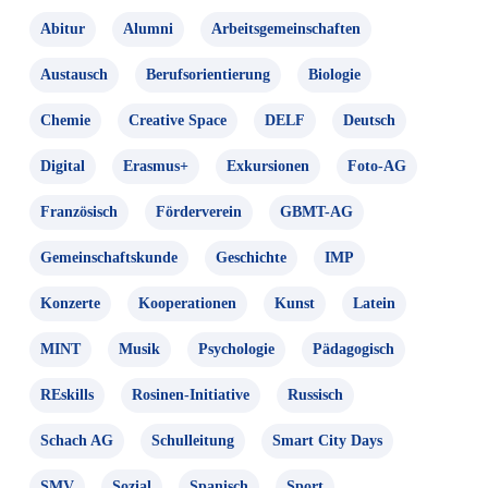
Abitur
Alumni
Arbeitsgemeinschaften
Austausch
Berufsorientierung
Biologie
Chemie
Creative Space
DELF
Deutsch
Digital
Erasmus+
Exkursionen
Foto-AG
Französisch
Förderverein
GBMT-AG
Gemeinschaftskunde
Geschichte
IMP
Konzerte
Kooperationen
Kunst
Latein
MINT
Musik
Psychologie
Pädagogisch
REskills
Rosinen-Initiative
Russisch
Schach AG
Schulleitung
Smart City Days
SMV
Sozial
Spanisch
Sport