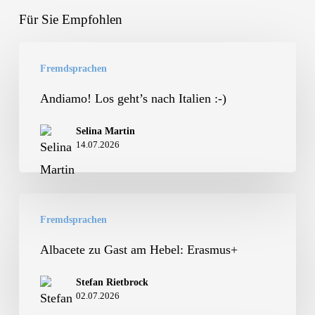
Für Sie Empfohlen
Andiamo!
Fremdsprachen
Los
geht’s
Andiamo! Los geht’s nach Italien :-)
nach
Selina Martin
Italien
14.07.2026
:-)
Albacete
Fremdsprachen
zu
Gast
Albacete zu Gast am Hebel: Erasmus+
am
Stefan Rietbrock
Hebel:
02.07.2026