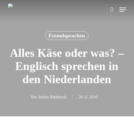
Skip
Menu
search
to
main
content
Fremdsprachen
Alles Käse oder was? –
Englisch sprechen in
den Niederlanden
Von
Stefan Rietbrock
20.11.2019