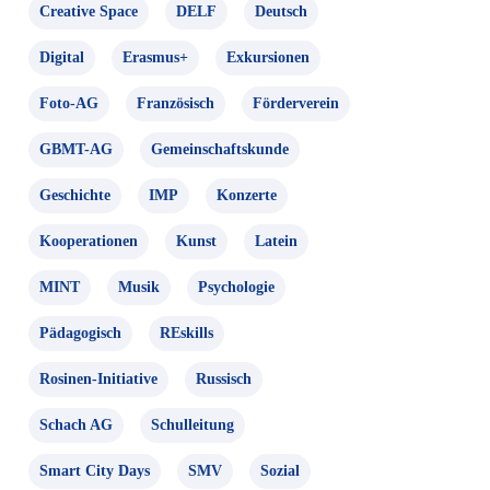
Creative Space
DELF
Deutsch
Digital
Erasmus+
Exkursionen
Foto-AG
Französisch
Förderverein
GBMT-AG
Gemeinschaftskunde
Geschichte
IMP
Konzerte
Kooperationen
Kunst
Latein
MINT
Musik
Psychologie
Pädagogisch
REskills
Rosinen-Initiative
Russisch
Schach AG
Schulleitung
Smart City Days
SMV
Sozial