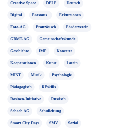
Creative Space
DELF
Deutsch
Digital
Erasmus+
Exkursionen
Foto-AG
Französisch
Förderverein
GBMT-AG
Gemeinschaftskunde
Geschichte
IMP
Konzerte
Kooperationen
Kunst
Latein
MINT
Musik
Psychologie
Pädagogisch
REskills
Rosinen-Initiative
Russisch
Schach AG
Schulleitung
Smart City Days
SMV
Sozial