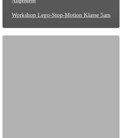
Allgemein
Workshop Lego-Stop-Motion Klasse 5am
1.Hebel-
Schachturnier:
das
Hitze-
Gambit