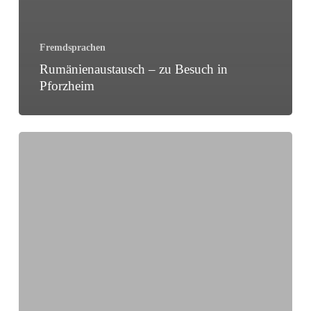
Fremdsprachen
Rumänienaustausch – zu Besuch in
Pforzheim
Gemeinsam
Europa
entdecken:
Erasmus+-
Austausch
mit
Italien