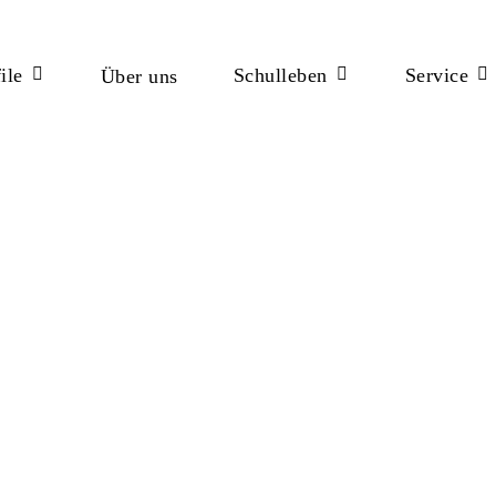
ile
Schulleben
Service
Über uns
ßen
eratungsangebote im Krisen