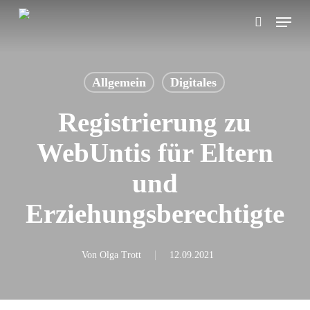
Skip
Menu
search
to
main
content
Allgemein
Digitales
Registrierung zu
WebUntis für Eltern
und
Erziehungsberechtigte
Von
Olga Trott
12.09.2021