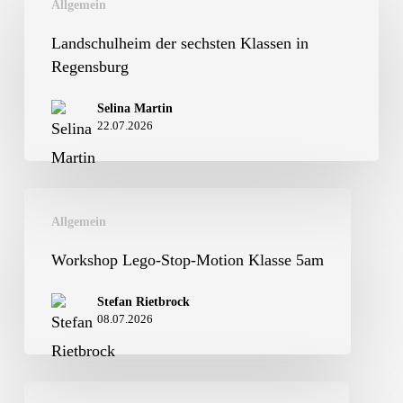
Allgemein
der
sechsten
Landschulheim der sechsten Klassen in
Regensburg
Klassen
in
Selina Martin
22.07.2026
Regensburg
Workshop
Allgemein
Lego-
Stop-
Workshop Lego-Stop-Motion Klasse 5am
Motion
Stefan Rietbrock
Klasse
08.07.2026
5am
1.Hebel-