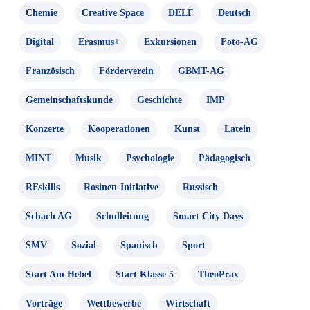
Chemie
Creative Space
DELF
Deutsch
Digital
Erasmus+
Exkursionen
Foto-AG
Französisch
Förderverein
GBMT-AG
Gemeinschaftskunde
Geschichte
IMP
Konzerte
Kooperationen
Kunst
Latein
MINT
Musik
Psychologie
Pädagogisch
REskills
Rosinen-Initiative
Russisch
Schach AG
Schulleitung
Smart City Days
SMV
Sozial
Spanisch
Sport
Start Am Hebel
Start Klasse 5
TheoPrax
Vorträge
Wettbewerbe
Wirtschaft