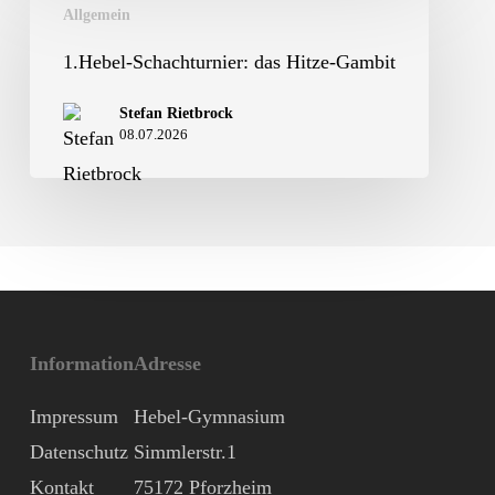
Allgemein
Schachturnier:
das
1.Hebel-Schachturnier: das Hitze-Gambit
Hitze-
Stefan Rietbrock
Gambit
08.07.2026
Information
Adresse
Impressum
Hebel-Gymnasium
Datenschutz
Simmlerstr.1
Kontakt
75172 Pforzheim