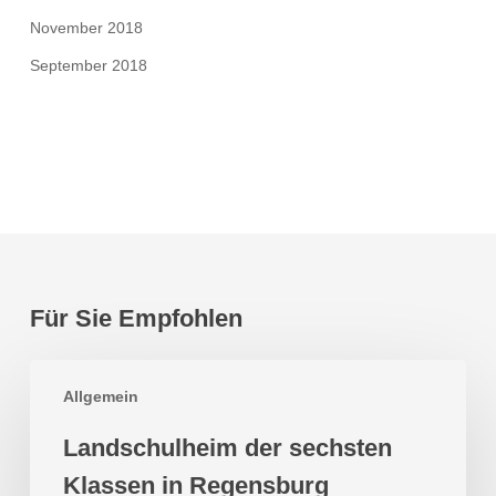
November 2018
September 2018
Für Sie Empfohlen
Landschulheim
Allgemein
der
sechsten
Landschulheim der sechsten
Klassen
Klassen in Regensburg
in