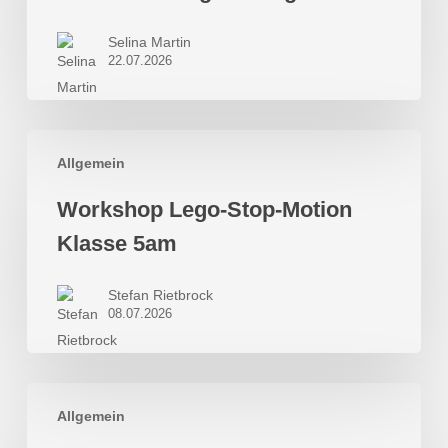
Regensburg
Selina Martin
22.07.2026
Workshop
Allgemein
Lego-
Stop-
Workshop Lego-Stop-Motion
Motion
Klasse 5am
Klasse
5am
Stefan Rietbrock
08.07.2026
1.Hebel-
Allgemein
Schachturnier:
das