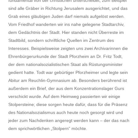
fundamental von der christlichen unterscheidet; zum Beispiel
sind alle Gräber in Richtung Jerusalem ausgerichtet, und das
Grab eines gläubigen Juden darf niemals aufgelöst werden.
Vom Friedhof wanderten wir ins nahe gelegene Stadtarchiv,
dem Gedächtnis der Stadt. Hier standen nicht Überreste im
Stadtbild, sondern schriftliche Quellen im Zentrum des
Interesses. Beispielsweise zeigten uns zwei Archivarinnen die
Ehrenbürgerurkunde der Stadt Pforzheim an Dr. Fritz Todt,
der dem nationalsozialistischen Staat als Rüstungsminister
gedient hatte. Todt war gebürtiger Pforzheimer und legte sein
Abitur am Reuchlin-Gymnasium ab. Besonders berührend ist
außerdem ein Brief, der aus dem Konzentrationslager Gurs
verschickt wurde. Auf dem Heimweg passierten wir einige
Stolpersteine; diese sorgen heute dafür, dass für die Präsenz
des Nationalsozialismus auch heute noch gesorgt wird und
jeder zum Nachdenken angeregt werden kann – der das nach
dem sprichwörtlichen „Stolpern“ möchte.