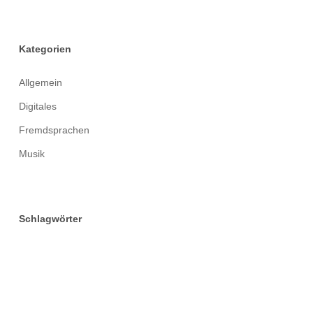
Kategorien
Allgemein
Digitales
Fremdsprachen
Musik
Schlagwörter
Abitur
Alumni
Arbeitsgemeinschaften
Austausch
Berufsorientierung
Biologie