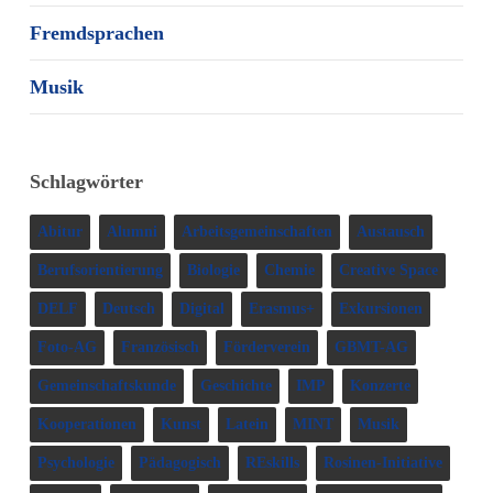
Fremdsprachen
Musik
Schlagwörter
Abitur
Alumni
Arbeitsgemeinschaften
Austausch
Berufsorientierung
Biologie
Chemie
Creative Space
DELF
Deutsch
Digital
Erasmus+
Exkursionen
Foto-AG
Französisch
Förderverein
GBMT-AG
Gemeinschaftskunde
Geschichte
IMP
Konzerte
Kooperationen
Kunst
Latein
MINT
Musik
Psychologie
Pädagogisch
REskills
Rosinen-Initiative