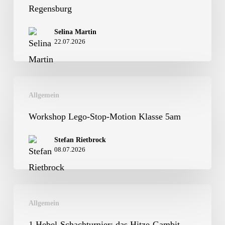
Regensburg
Klassen
in
Selina Martin
22.07.2026
Regensburg
Workshop
Allgemein
Lego-
Stop-
Workshop Lego-Stop-Motion Klasse 5am
Motion
Stefan Rietbrock
Klasse
08.07.2026
5am
1.Hebel-
Allgemein
Schachturnier:
das
1.Hebel-Schachturnier: das Hitze-Gambit