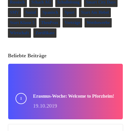
Russisch
Schach AG
Schulleitung
Smart City Days
SMV
Sozial
Spanisch
Sport
Start Am Hebel
Start Klasse 5
TheoPrax
Vorträge
Wettbewerbe
Wirtschaft
Zertifikate
Beliebte Beiträge
Erasmus-Woche: Welcome to Pforzheim!
19.10.2019