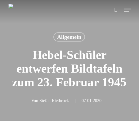
Skip
Menu
search
to
main
content
Allgemein
Hebel-Schüler
entwerfen Bildtafeln
zum 23. Februar 1945
Von
Stefan Rietbrock
07.01.2020