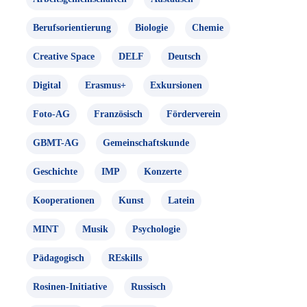
Berufsorientierung
Biologie
Chemie
Creative Space
DELF
Deutsch
Digital
Erasmus+
Exkursionen
Foto-AG
Französisch
Förderverein
GBMT-AG
Gemeinschaftskunde
Geschichte
IMP
Konzerte
Kooperationen
Kunst
Latein
MINT
Musik
Psychologie
Pädagogisch
REskills
Rosinen-Initiative
Russisch