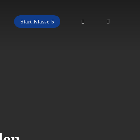
search
instagram
Start Klasse 5
den