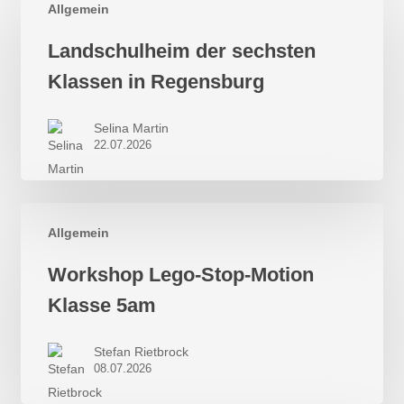
Allgemein
Landschulheim
Landschulheim der sechsten
der
Klassen in Regensburg
sechsten
Klassen
Selina Martin
in
22.07.2026
Regensburg
Allgemein
Workshop
Workshop Lego-Stop-Motion
Lego-
Klasse 5am
Stop-
Motion
Stefan Rietbrock
Klasse
08.07.2026
5am