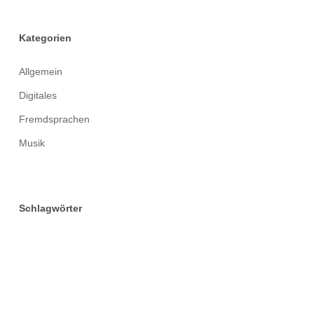
Kategorien
Allgemein
Digitales
Fremdsprachen
Musik
Schlagwörter
Abitur
Alumni
Arbeitsgemeinschaften
Austausch
Berufsorientierung
Biologie
Chemie
Creative Space
DELF
Deutsch