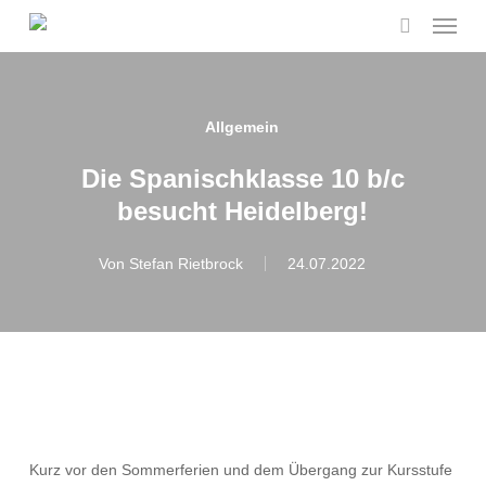
Menu
Skip
to
search
main
content
Allgemein
Die Spanischklasse 10 b/c
besucht Heidelberg!
Von
Stefan Rietbrock
24.07.2022
Kurz vor den Sommerferien und dem Übergang zur Kursstufe