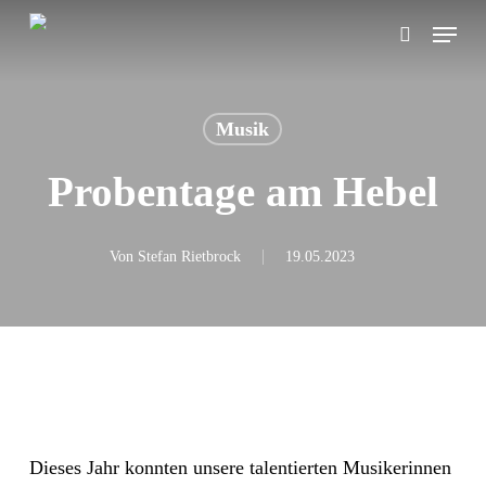
Skip
Menu
search
to
main
content
Musik
Probentage am Hebel
Von
Stefan Rietbrock
19.05.2023
Dieses Jahr konnten unsere talentierten Musikerinnen