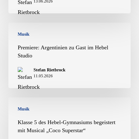
13.06.2026
Premiere:
Musik
Argentinien
zu
Premiere: Argentinien zu Gast im Hebel
Studio
Gast
im
Stefan Rietbrock
11.05.2026
Hebel
Studio
Klasse
Musik
5
des
Klasse 5 des Hebel-Gymnasiums begeistert
mit Musical „Coco Superstar“
Hebel-