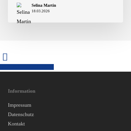
Gymnasiums
Selina Martin
18.03.2026
begeistert
mit
Musical
„Coco
Superstar“
Share
Tweet
Share
Information
Impressum
Datenschutz
Kontakt