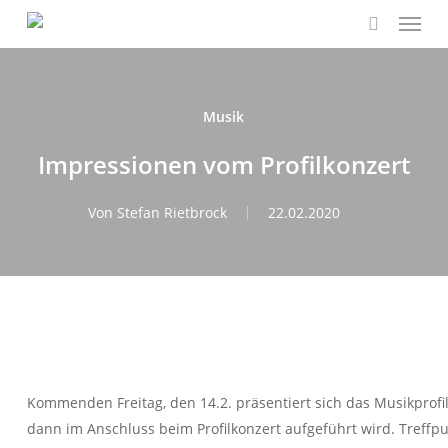
Menu
Skip
to
search
main
content
Musik
Impressionen vom Profilkonzert
Von
Stefan Rietbrock
22.02.2020
Kommenden Freitag, den 14.2. präsentiert sich das Musikprofi
dann im Anschluss beim Profilkonzert aufgeführt wird. Treffpun