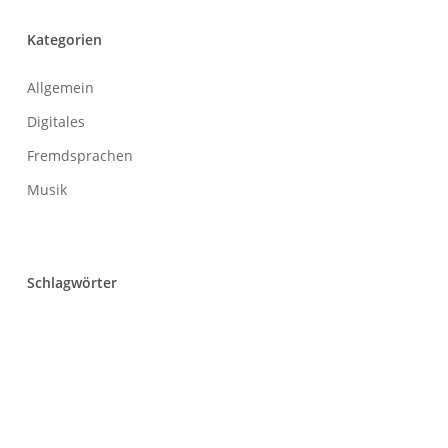
Kategorien
Allgemein
Digitales
Fremdsprachen
Musik
Schlagwörter
Abitur
Alumni
Arbeitsgemeinschaften
Austausch
Berufsorientierung
Biologie
Chemie
Creative Space
DELF
Deutsch