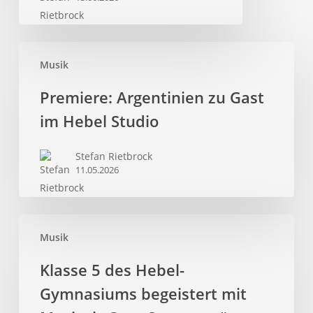
Musik
Premiere:
Premiere: Argentinien zu Gast
Argentinien
im Hebel Studio
zu
Gast
Stefan Rietbrock
im
11.05.2026
Hebel
Studio
Musik
Klasse
Klasse 5 des Hebel-
5
Gymnasiums begeistert mit
des