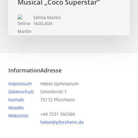
Hebel-
Musical „Coco Superstar“
Gymnasiums
begeistert
Selina Martin
18.03.2026
mit
Musical
„Coco
Superstar“
Information
Adresse
Impressum
Hebel-Gymnasium
Datenschutz
Simmlerstr.1
Kontakt
75172 Pforzheim
Moodle
+49 7231 392360
WebUntis
hebel@pforzheim.de