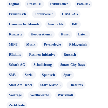
Digital
Erasmus+
Exkursionen
Foto-AG
Französisch
Förderverein
GBMT-AG
Gemeinschaftskunde
Geschichte
IMP
Konzerte
Kooperationen
Kunst
Latein
MINT
Musik
Psychologie
Pädagogisch
REskills
Rosinen-Initiative
Russisch
Schach AG
Schulleitung
Smart City Days
SMV
Sozial
Spanisch
Sport
Start Am Hebel
Start Klasse 5
TheoPrax
Vorträge
Wettbewerbe
Wirtschaft
Zertifikate