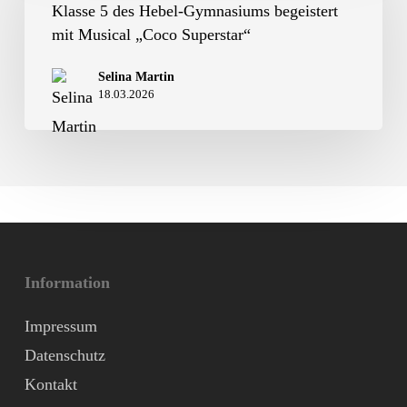
des
Klasse 5 des Hebel-Gymnasiums begeistert
mit Musical „Coco Superstar“
Hebel-
Gymnasiums
Selina Martin
18.03.2026
begeistert
mit
Musical
„Coco
Superstar“
Information
Impressum
Datenschutz
Kontakt