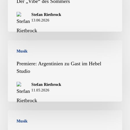
des
Der „Vibe“ des Sommers
Sommers
Stefan Rietbrock
13.06.2026
Premiere:
Musik
Argentinien
zu
Premiere: Argentinien zu Gast im Hebel
Studio
Gast
im
Stefan Rietbrock
11.05.2026
Hebel
Studio
Klasse
Musik
5