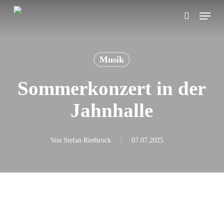
Skip
Menu
search
to
main
content
Musik
Sommerkonzert in der
Jahnhalle
Von
Stefan Rietbrock
07.07.2025