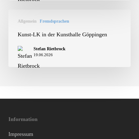
Kunst-
Allgemein
Fremdsprachen
LK
in
Kunst-LK in der Kunsthalle Göppingen
der
Stefan Rietbrock
Kunsthalle
19.06.2026
Göppingen
Information
Impressum