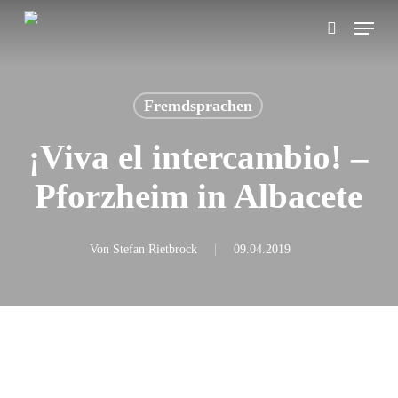
Skip
Menu
search
to
main
content
Fremdsprachen
¡Viva el intercambio! –
Pforzheim in Albacete
Von
Stefan Rietbrock
09.04.2019