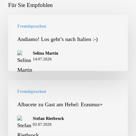
Für Sie Empfohlen
Andiamo!
Fremdsprachen
Los
geht’s
Andiamo! Los geht’s nach Italien :-)
nach
Selina Martin
Italien
14.07.2026
:-)
Albacete
Fremdsprachen
zu
Gast
Albacete zu Gast am Hebel: Erasmus+
am
Stefan Rietbrock
Hebel:
02.07.2026
Erasmus+