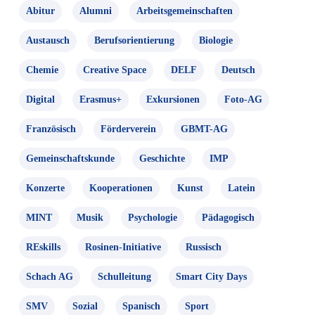
Abitur
Alumni
Arbeitsgemeinschaften
Austausch
Berufsorientierung
Biologie
Chemie
Creative Space
DELF
Deutsch
Digital
Erasmus+
Exkursionen
Foto-AG
Französisch
Förderverein
GBMT-AG
Gemeinschaftskunde
Geschichte
IMP
Konzerte
Kooperationen
Kunst
Latein
MINT
Musik
Psychologie
Pädagogisch
REskills
Rosinen-Initiative
Russisch
Schach AG
Schulleitung
Smart City Days
SMV
Sozial
Spanisch
Sport