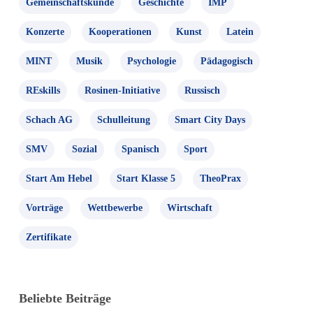
Gemeinschaftskunde
Geschichte
IMP
Konzerte
Kooperationen
Kunst
Latein
MINT
Musik
Psychologie
Pädagogisch
REskills
Rosinen-Initiative
Russisch
Schach AG
Schulleitung
Smart City Days
SMV
Sozial
Spanisch
Sport
Start Am Hebel
Start Klasse 5
TheoPrax
Vorträge
Wettbewerbe
Wirtschaft
Zertifikate
Beliebte Beiträge