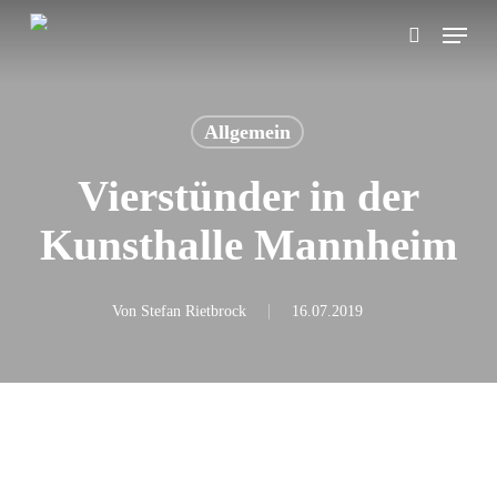
Skip
Menu
search
to
main
content
Allgemein
Vierstünder in der
Kunsthalle Mannheim
Von
Stefan Rietbrock
16.07.2019