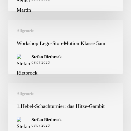
Regensburg
Workshop
Allgemein
Lego-
Stop-
Workshop Lego-Stop-Motion Klasse 5am
Motion
Stefan Rietbrock
Klasse
08.07.2026
5am
1.Hebel-
Allgemein
Schachturnier:
das
1.Hebel-Schachturnier: das Hitze-Gambit
Hitze-
Stefan Rietbrock
Gambit
08.07.2026