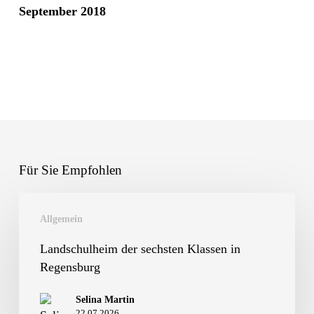
September 2018
Für Sie Empfohlen
Landschulheim
Allgemein
der
sechsten
Landschulheim der sechsten Klassen in
Regensburg
Klassen
in
Selina Martin
22.07.2026