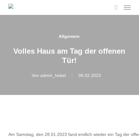
Menu
Skip
to
search
main
content
Allgemein
Volles Haus am Tag der offenen
Tür!
Von
admin_hebel
06.02.2023
Am Samstag, den 28.01.2023 fand endlich wieder ein Tag der offe