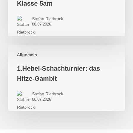
Klasse 5am
Klasse
5am
Stefan Rietbrock
08.07.2026
1.Hebel-
Allgemein
Schachturnier:
das
1.Hebel-Schachturnier: das
Hitze-
Hitze-Gambit
Gambit
Stefan Rietbrock
08.07.2026