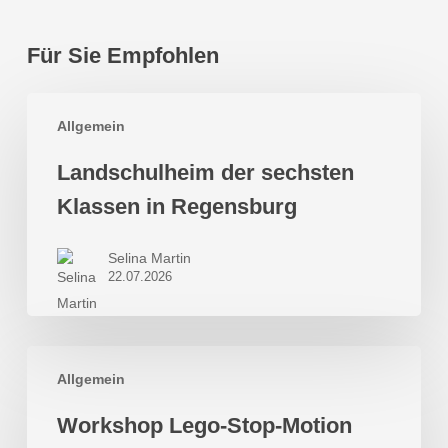
Für Sie Empfohlen
Landschulheim
Allgemein
der
sechsten
Landschulheim der sechsten
Klassen
Klassen in Regensburg
in
Regensburg
Selina Martin
22.07.2026
Workshop
Allgemein
Lego-
Stop-
Workshop Lego-Stop-Motion
Motion