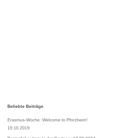
Rosinen-Initiative
Russisch
Schach AG
Schulleitung
Smart City Days
SMV
Sozial
Spanisch
Sport
Start Am Hebel
Start Klasse 5
TheoPrax
Vorträge
Wettbewerbe
Wirtschaft
Zertifikate
Beliebte Beiträge
Erasmus-Woche: Welcome to Pforzheim!
19.10.2019