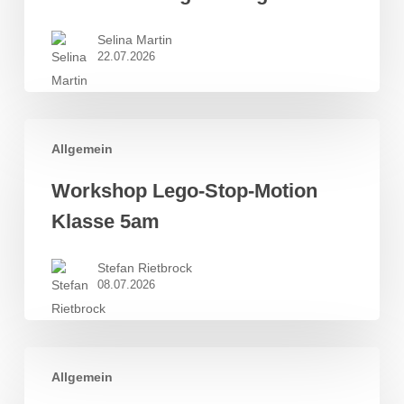
Regensburg
Selina Martin
22.07.2026
Workshop
Allgemein
Lego-
Stop-
Workshop Lego-Stop-Motion
Motion
Klasse 5am
Klasse
5am
Stefan Rietbrock
08.07.2026
1.Hebel-
Allgemein
Schachturnier: