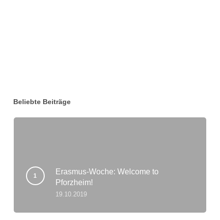
Start Am Hebel
Start Klasse 5
TheoPrax
Vorträge
Wettbewerbe
Wirtschaft
Zertifikate
Beliebte Beiträge
Erasmus-Woche: Welcome to
Pforzheim!
19.10.2019