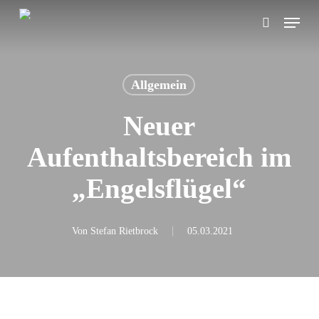
Skip
Menu
search
to
main
content
Allgemein
Neuer
Aufenthaltsbereich im
„Engelsflügel“
Von
Stefan Rietbrock
05.03.2021