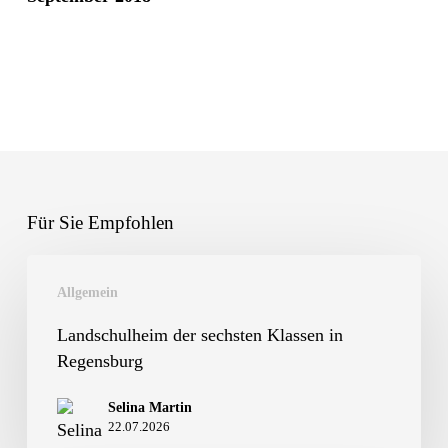
Für Sie Empfohlen
Landschulheim
Allgemein
der
sechsten
Landschulheim der sechsten Klassen in
Regensburg
Klassen
in
Selina Martin
22.07.2026
Regensburg