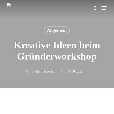
Skip
Menu
search
to
main
content
Allgemein
Kreative Ideen beim
Gründerworkshop
Von
Stefan Bäuerlein
04.10.2021