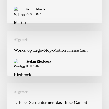
in
Selina Martin
22.07.2026
Regensburg
Workshop
Allgemein
Lego-
Stop-
Workshop Lego-Stop-Motion Klasse 5am
Motion
Stefan Rietbrock
Klasse
08.07.2026
5am
1.Hebel-
Allgemein
Schachturnier:
das
1.Hebel-Schachturnier: das Hitze-Gambit