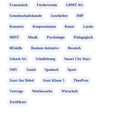
Französisch
Förderverein
GBMT-AG
Gemeinschaftskunde
Geschichte
IMP
Konzerte
Kooperationen
Kunst
Latein
MINT
Musik
Psychologie
Pädagogisch
REskills
Rosinen-Initiative
Russisch
Schach AG
Schulleitung
Smart City Days
SMV
Sozial
Spanisch
Sport
Start Am Hebel
Start Klasse 5
TheoPrax
Vorträge
Wettbewerbe
Wirtschaft
Zertifikate