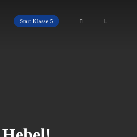
search
instagram
Start Klasse 5
 Hebel!