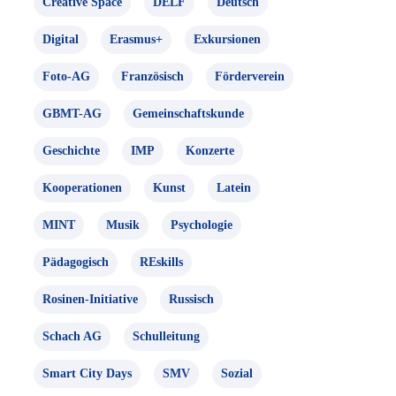
Creative Space
DELF
Deutsch
Digital
Erasmus+
Exkursionen
Foto-AG
Französisch
Förderverein
GBMT-AG
Gemeinschaftskunde
Geschichte
IMP
Konzerte
Kooperationen
Kunst
Latein
MINT
Musik
Psychologie
Pädagogisch
REskills
Rosinen-Initiative
Russisch
Schach AG
Schulleitung
Smart City Days
SMV
Sozial