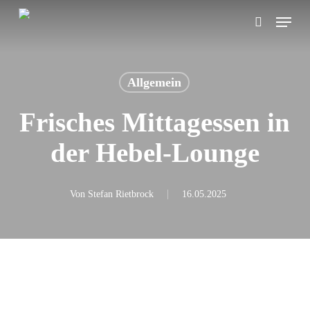
Skip
Menu
search
to
main
content
Allgemein
Frisches Mittagessen in
der Hebel-Lounge
Von
Stefan Rietbrock
16.05.2025