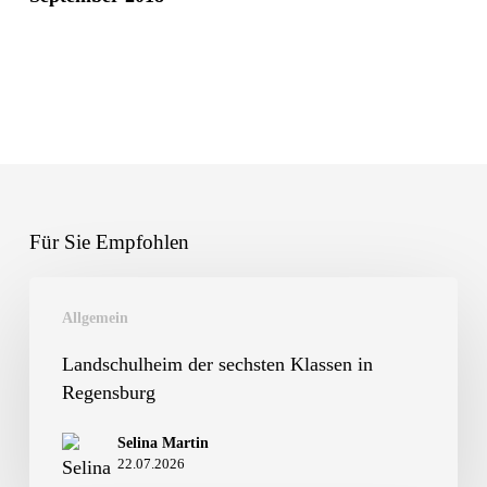
Für Sie Empfohlen
Landschulheim
Allgemein
der
sechsten
Landschulheim der sechsten Klassen in
Regensburg
Klassen
in
Selina Martin
22.07.2026
Regensburg