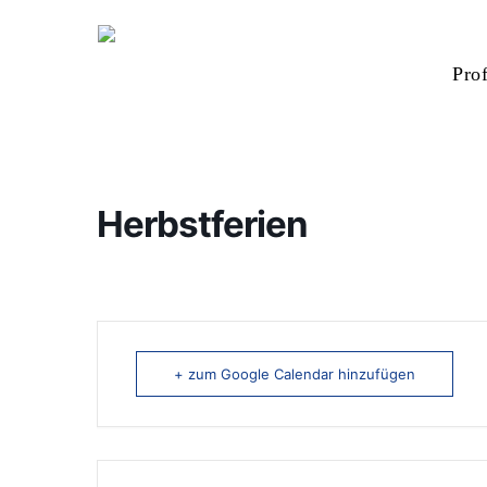
Skip
to
Prof
main
content
Zum suchen Enter drücken oder ESC zum schlie
Herbstferien
+ zum Google Calendar hinzufügen