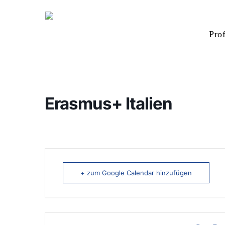
Skip
to
Prof
main
content
Zum suchen Enter drücken oder ESC zum schlie
Erasmus+ Italien
+ zum Google Calendar hinzufügen